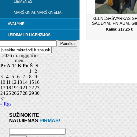
LIEMENĖS
MARŠKINIAI, MARŠKINĖLIAI
KELNĖS+ŠVARKAS SP
ŠAUDYM. PNIAUM. G
AVALYNĖ
Kaina: 217,25 €
LEIDIMAI IR LICENZIJOS
2026 m. rugpjūčio
mėn.
Pr
A
T
K
Pn
Š
S
1
2
3
4
5
6
7
8
9
10
11
12
13
14
15
16
17
18
19
20
21
22
23
24
25
26
27
28
29
30
31
« Rgs
SUŽINOKITE
NAUJIENAS
PIRMAS!