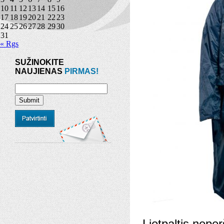
10
11
12
13
14
15
16
17
18
19
20
21
22
23
24
25
26
27
28
29
30
31
« Rgs
SUŽINOKITE
NAUJIENAS
PIRMAS!
Lietpaltis nepe