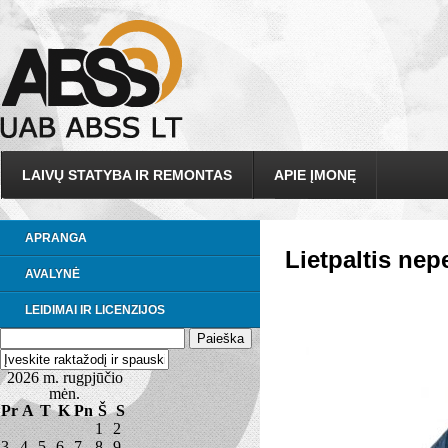
LAIVŲ STATYBA IR REMONTAS
APIE ĮMONĘ
APRANGA
Lietpaltis nep
AVALYNĖ
LEIDIMAI IR LICENZIJOS
2026 m. rugpjūčio
mėn.
Pr
A
T
K
Pn
Š
S
1
2
3
4
5
6
7
8
9