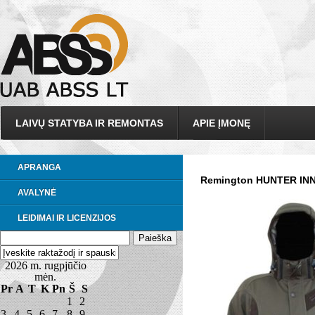
LAIVŲ STATYBA IR REMONTAS
APIE ĮMONĘ
APRANGA
Remington HUNTER INNO
AVALYNĖ
LEIDIMAI IR LICENZIJOS
2026 m. rugpjūčio
mėn.
Pr
A
T
K
Pn
Š
S
1
2
3
4
5
6
7
8
9