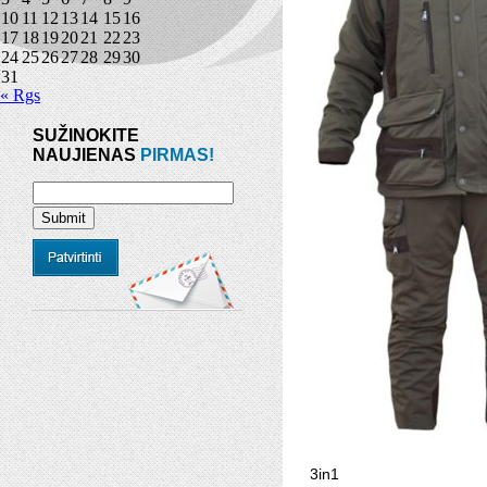
10
11
12
13
14
15
16
17
18
19
20
21
22
23
24
25
26
27
28
29
30
31
« Rgs
SUŽINOKITE
NAUJIENAS
PIRMAS!
3in1