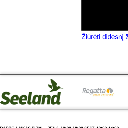
Žiūrėti didesnį