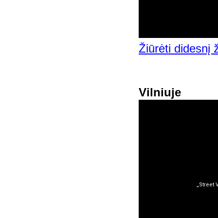
Žiūrėti didesnį
Vilniuje