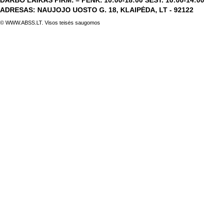
DARBO LAIKAS PIRM. – PENK. 10:00-18:00 ŠEŠT. 10:00-14:00
ADRESAS: NAUJOJO UOSTO G. 18, KLAIPĖDA, LT - 92122
© WWW.ABSS.LT. Visos teisės saugomos