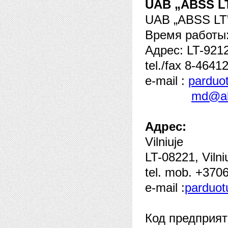
UAB „ABSS L
UAB „ABSS LT
Время работы:
Адрес: LT-92122
tel./fax 8-464
e-mail :
parduo
md@ab
Адрес:
Vilniuje
LT-08221, Vilni
tel. mob. +370
e-mail :
parduot
Код предприят