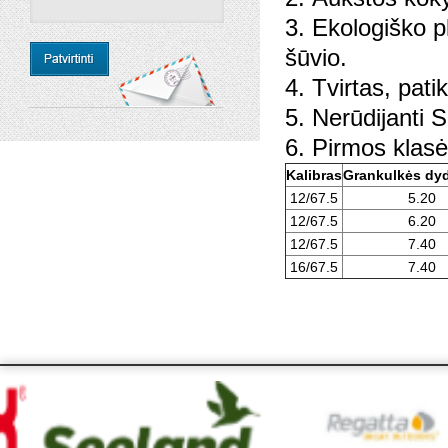
3. Ekologiško p
šūvio.
4. Tvirtas, pat
5. Nerūdijanti
6. Pirmos klasė
Kalibras
Grankulkės dy
12/67.5
5.20
12/67.5
6.20
12/67.5
7.40
16/67.5
7.40