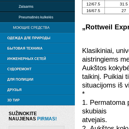
12/67.5
31.5
Zalaarms
16/67.5
27
Pneumatinės kulkelės
„Rottweil Exp
МОЮЩИЕ СРЕДСТВА
ОДЕЖДА ДЛЕ ПРИРОДЫ
БЫТОВАЯ ТЕХНИКА
Klasikiniai, uni
aistringiems m
ИНЖЕНЕРНЫХ СЕТЕЙ
Aukštos kokybės
СУДОРЕМОНТ
taikinį. Puikiai
ДЛЯ ПОЛИЦИИ
situacijoms iš 
ДРУЗЬЯ
*
3D ТИР
1. Permatoma pl
skubiais
SUŽINOKITE
atvejais.
NAUJIENAS
PIRMAS!
2. Aukštos kok