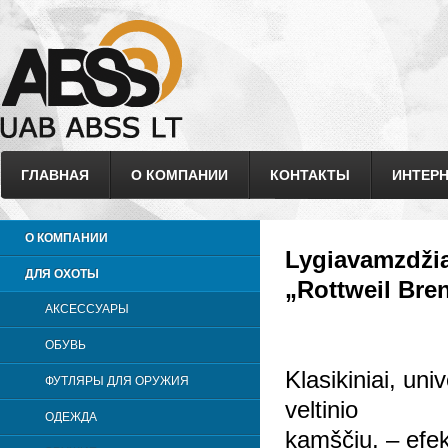
ГЛАВНАЯ
О КОМПАНИИ
КОНТАКТЫ
ИНТЕРН
О КОМПАНИИ
Lygiavamzdžia
ДЛЯ ОХОТЫ
„Rottweil Bre
АКСЕССУАРЫ
ОБУВЬ
Klasikiniai, uni
ФУТЛЯРЫ ДЛЯ ОРУЖИЯ
veltinio
ОДЕЖДА
kamščiu, – efek