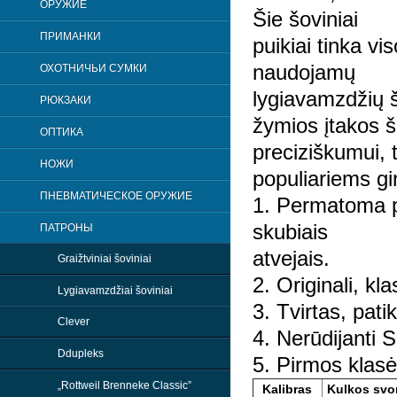
ОРУЖИЕ
Šie šoviniai
ПРИМАНКИ
puikiai tinka v
naudojamų
ОХОТНИЧЬИ СУМКИ
lygiavamzdžių 
РЮКЗАКИ
žymios įtakos š
OПТИКА
preciziškumui, 
НОЖИ
populiariems gi
ПНЕВМАТИЧЕСКОЕ ОРУЖИЕ
1. Permatoma pl
skubiais
ПАТРОНЫ
atvejais.
Graižtviniai šoviniai
2. Originali, kl
Lygiavamzdžiai šoviniai
3. Tvirtas, pat
Clever
4. Nerūdijanti
Ddupleks
5. Pirmos klasė
„Rottweil Brenneke Classic”
Kalibras
Kulkos svor