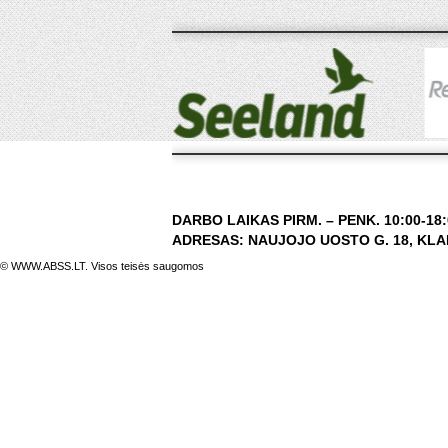
DARBO LAIKAS PIRM. – PENK. 10:00-18:0
ADRESAS: NAUJOJO UOSTO G. 18, KLAIP
© WWW.ABSS.LT. Visos teisės saugomos