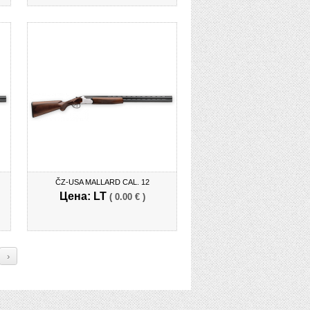
ČZ-USA MALLARD CAL. 12
Цена: LT
( 0.00 € )
›