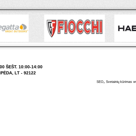
0 ŠEŠT. 10:00-14:00
ĖDA, LT - 92122
,
SEO
Svetainių kūrimas
w
,
RSS
RSS
,
FEED