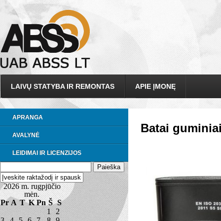
LAIVŲ STATYBA IR REMONTAS
APIE ĮMONĘ
APRANGA
Batai guminia
AVALYNĖ
LEIDIMAI IR LICENZIJOS
2026 m. rugpjūčio
mėn.
Pr
A
T
K
Pn
Š
S
1
2
3
4
5
6
7
8
9