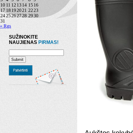
10
11
12
13
14
15
16
17
18
19
20
21
22
23
24
25
26
27
28
29
30
31
« Rgs
SUŽINOKITE
NAUJIENAS
PIRMAS!
Aukštos kokybės