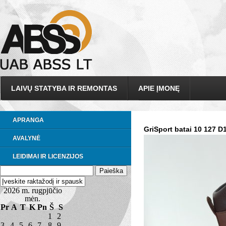
LAIVŲ STATYBA IR REMONTAS
APIE ĮMONĘ
APRANGA
GriSport batai 10 127 D
AVALYNĖ
LEIDIMAI IR LICENZIJOS
2026 m. rugpjūčio
mėn.
Pr
A
T
K
Pn
Š
S
1
2
3
4
5
6
7
8
9