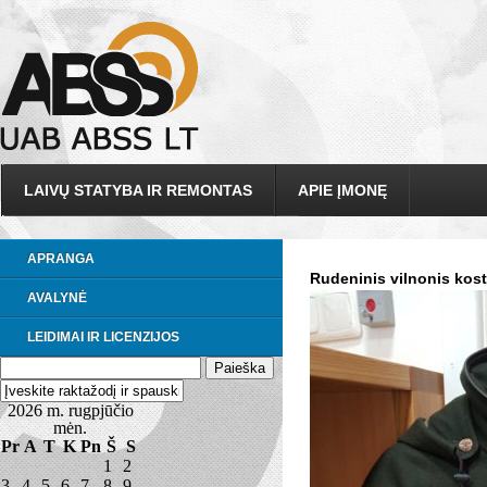
LAIVŲ STATYBA IR REMONTAS
APIE ĮMONĘ
APRANGA
Rudeninis vilnonis kos
AVALYNĖ
LEIDIMAI IR LICENZIJOS
2026 m. rugpjūčio
mėn.
Pr
A
T
K
Pn
Š
S
1
2
3
4
5
6
7
8
9