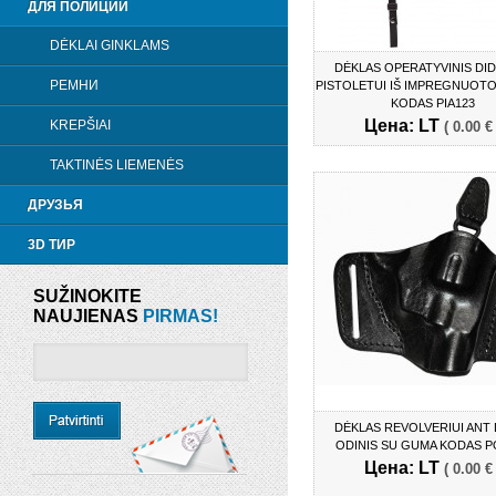
ДЛЯ ПОЛИЦИИ
DĖKLAI GINKLAMS
DĖKLAS OPERATYVINIS DI
РЕМНИ
PISTOLETUI IŠ IMPREGNUOTO
KODAS PIA123
Цена: LT
KREPŠIAI
( 0.00 €
TAKTINĖS LIEMENĖS
ДРУЗЬЯ
3D ТИР
SUŽINOKITE
NAUJIENAS
PIRMAS!
DĖKLAS REVOLVERIUI ANT
ODINIS SU GUMA KODAS P
Цена: LT
( 0.00 €