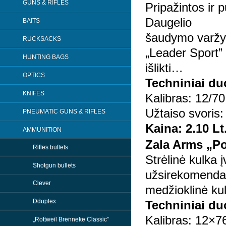
GUNS & RIFLES
Pripažintos ir p
Daugelio
BAITS
šaudymo varžyb
RUCKSACKS
„Leader Sport” –
HUNTING BAGS
išlikti…
OPTICS
Techniniai d
KNIFES
Kalibras: 12/70
Užtaiso svoris:
PNEUMATIC GUNS & RIFLES
Kaina: 2.10 Lt
AMMUNITION
Zala Arms „Po
Rifles bullets
Strėlinė kulka į
Shotgun bullets
užsirekomenda
Clever
medžioklinė kulk
Dduplex
Techniniai d
Kalibras: 12×7
„Rottweil Brenneke Classic”