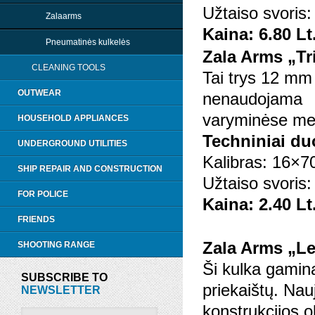
Užtaiso svoris:
Zalaarms
Kaina: 6.80 Lt
Pneumatinės kulkelės
Zala Arms „Tr
CLEANING TOOLS
Tai trys 12 mm šr
OUTWEAR
nenaudojama
varyminėse me
HOUSEHOLD APPLIANCES
Techniniai d
UNDERGROUND UTILITIES
Kalibras: 16×7
SHIP REPAIR AND CONSTRUCTION
Užtaiso svoris:
FOR POLICE
Kaina: 2.40 Lt
FRIENDS
Zala Arms „Le
SHOOTING RANGE
Ši kulka gamin
SUBSCRIBE TO
priekaištų. Nau
NEWSLETTER
konstrukcijos ob