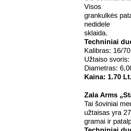
Visos
grankulkės pata
nedidele
sklaida.
Techniniai d
Kalibras: 16/70
Užtaiso svoris:
Diametras: 6,0
Kaina: 1.70 Lt
Zala Arms „St
Tai šoviniai me
užtaisas yra 27
gramai ir patal
Techniniai d