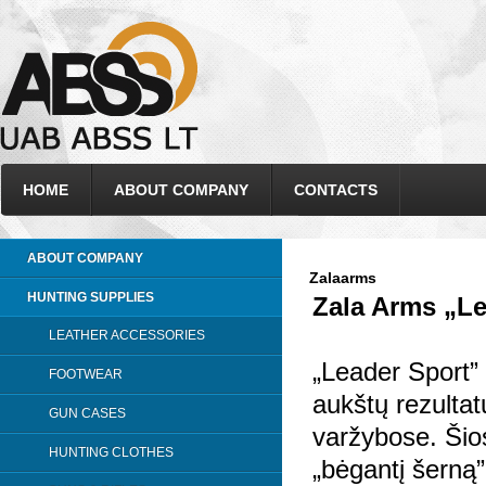
HOME
ABOUT COMPANY
CONTACTS
ABOUT COMPANY
Zalaarms
HUNTING SUPPLIES
Zala Arms „Le
LEATHER ACCESSORIES
„Leader Sport” –
FOOTWEAR
aukštų rezultat
GUN CASES
varžybose. Šio
HUNTING CLOTHES
„bėgantį šerną”