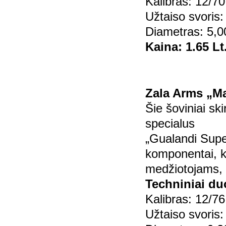
Kalibras: 12/70
Užtaiso svoris:
Diametras: 5,0
Kaina: 1.65 Lt
Zala Arms „M
Šie šoviniai sk
specialus
„Gualandi Supe
komponentai, kur
medžiotojams, k
Techniniai d
Kalibras: 12/76
Užtaiso svoris: