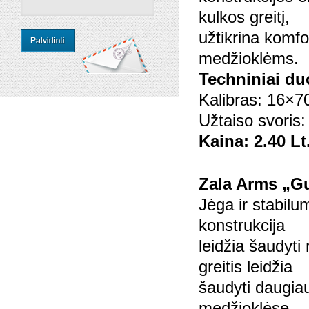
kulkos greitį,
užtikrina komfor
medžioklėms.
Techniniai d
Kalibras: 16×7
Užtaiso svoris:
Kaina: 2.40 Lt
Zala Arms „G
Jėga ir stabilu
konstrukcija
leidžia šaudyti
greitis leidžia
šaudyti daugia
medžioklėse.