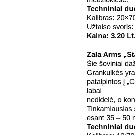
Techniniai d
Kalibras: 20×7
Užtaiso svoris:
Kaina: 3.20 Lt
Zala Arms „St
Šie šoviniai d
Grankulkės yra
patalpintos į „
labai
nedidelė, o kon
Tinkamiausias 
esant 35 – 50 
Techniniai d