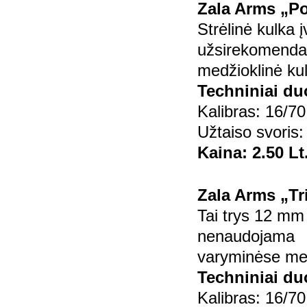
Zala Arms „Po
Strėlinė kulka į
užsirekomenda
medžioklinė kulk
Techniniai d
Kalibras: 16/70
Užtaiso svoris:
Kaina: 2.50 Lt
Zala Arms „Tr
Tai trys 12 mm šr
nenaudojama
varyminėse me
Techniniai d
Kalibras: 16/70